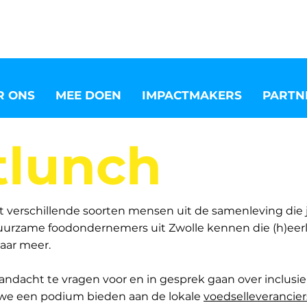
R ONS
MEE DOEN
IMPACTMAKERS
PARTN
tlunch
 verschillende soorten mensen uit de samenleving die je
 duurzame foodondernemers uit Zwolle kennen die (h)eer
naar meer.
andacht te vragen voor en in gesprek gaan over inclusi
 we een podium bieden aan de lokale
voedselleverancier