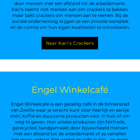
door mensen met een afstand tot de arbeidsmarkt.
Kari's neemt niet mensen aan om crackers te bakken,
maar bakt crackers om mensen aan te nemen. Bij de
sociale onderneming krijgen ze een zinvolle werkplek
en de ruimte om hun eigen kwaliteiten te ontwikkelen.
Naar Kari's Crackers
Engel Winkelcafé
Engel Winkelcafé is een gezellig café in de binnenstad
van Zwolle waar je terecht kunt voor heerlijk en eerlijk
eten, koffie en duurzame producten voor in huis of om
weg te geven. Hun unieke producten zijn fairtrade,
gerecycled, handgemaakt door bijvoorbeeld mensen
met een afstand tot de arbeidsmarkt of ze vertellen
een mooi verhaal. Een winkel en café in één... en meer.